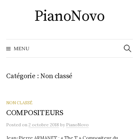
Skip
PianoNovo
to
content
Recher
MENU
Catégorie :
Non classé
NON CLASSÉ
COMPOSITEURS
Posted
on
2 octobre 2018
by
PianoNovo
Jean-Pierre ARMANET : « The T » Compositeur du