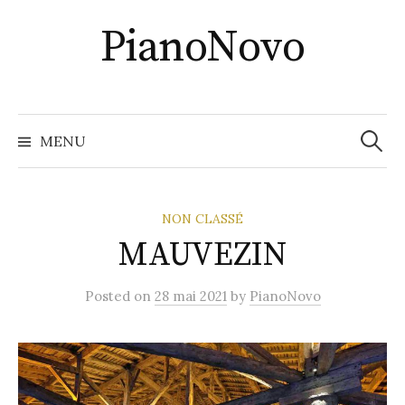
Skip
PianoNovo
to
content
Recher
MENU
NON CLASSÉ
MAUVEZIN
Posted
on
28 mai 2021
by
PianoNovo