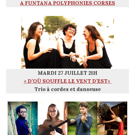
A FUNTANA POLYPHONIES CORSES
MARDI 27 JUILLET 21H
«
D’OÙ SOUFFLE LE VENT D’EST
«
Trio à cordes et danseuse