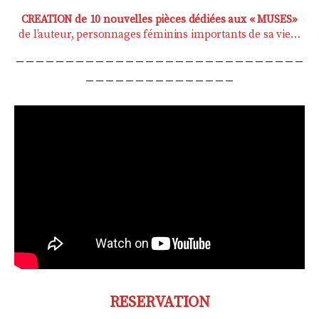
CREATION de 10 nouvelles pièces dédiées aux « MUSES»
de l’auteur, personnages féminins importants de sa vie…
_____________________________
_______________
RESERVATION