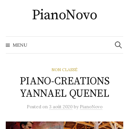
Skip
PianoNovo
to
content
Recher
MENU
NON CLASSÉ
PIANO-CREATIONS
YANNAEL QUENEL
Posted
on
3 août 2020
by
PianoNovo